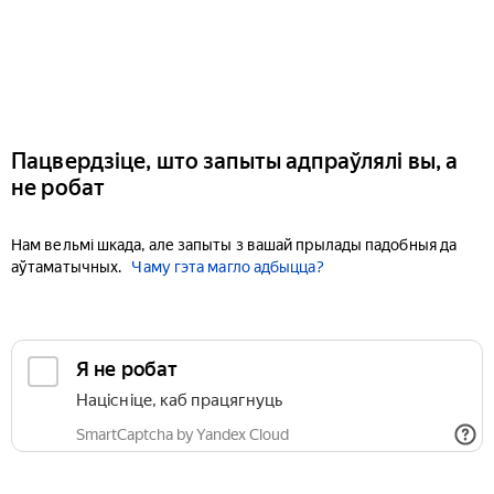
Пацвердзіце, што запыты адпраўлялі вы, а
не робат
Нам вельмі шкада, але запыты з вашай прылады падобныя да
аўтаматычных.
Чаму гэта магло адбыцца?
Я не робат
Націсніце, каб працягнуць
SmartCaptcha by Yandex Cloud