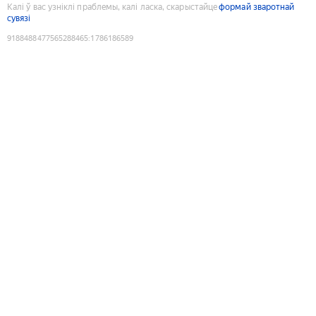
Калі ў вас узніклі праблемы, калі ласка, скарыстайце
формай зваротнай
сувязі
9188488477565288465
:
1786186589