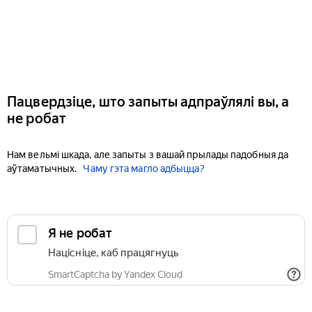
Пацвердзіце, што запыты адпраўлялі вы, а
не робат
Нам вельмі шкада, але запыты з вашай прылады падобныя да
аўтаматычных.
Чаму гэта магло адбыцца?
Я не робат
Націсніце, каб працягнуць
SmartCaptcha by Yandex Cloud