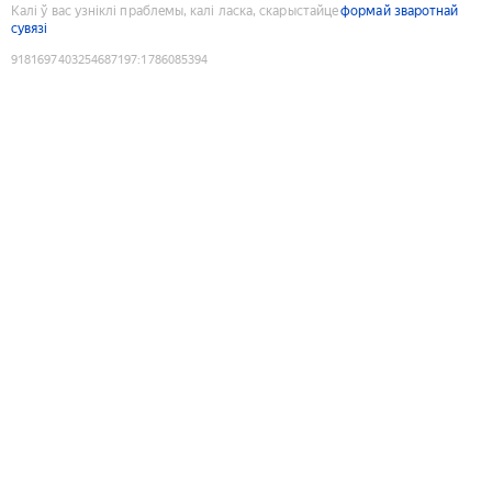
Калі ў вас узніклі праблемы, калі ласка, скарыстайце
формай зваротнай
сувязі
9181697403254687197
:
1786085394