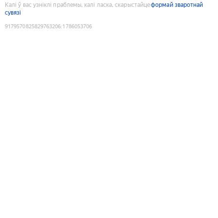
Калі ў вас узніклі праблемы, калі ласка, скарыстайце
формай зваротнай
сувязі
9179570825829763206
:
1786053706