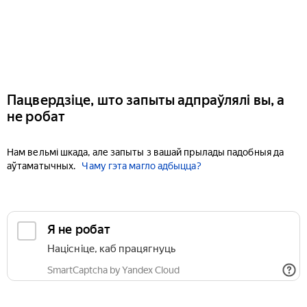
Пацвердзіце, што запыты адпраўлялі вы, а
не робат
Нам вельмі шкада, але запыты з вашай прылады падобныя да
аўтаматычных.
Чаму гэта магло адбыцца?
Я не робат
Націсніце, каб працягнуць
SmartCaptcha by Yandex Cloud