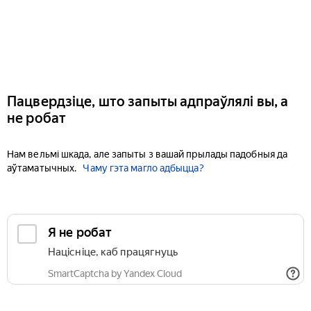
Пацвердзіце, што запыты адпраўлялі вы, а
не робат
Нам вельмі шкада, але запыты з вашай прылады падобныя да
аўтаматычных.
Чаму гэта магло адбыцца?
Я не робат
Націсніце, каб працягнуць
SmartCaptcha by Yandex Cloud