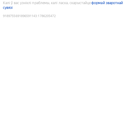
Калі ў вас узніклі праблемы, калі ласка, скарыстайце
формай зваротнай
сувязі
9189755691896591143
:
1786205472