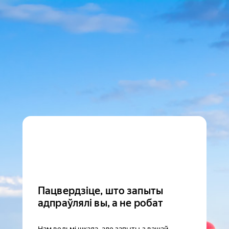
Пацвердзіце, што запыты
адпраўлялі вы, а не робат