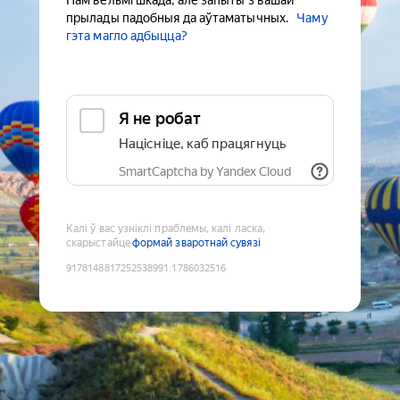
Нам вельмі шкада, але запыты з вашай
прылады падобныя да аўтаматычных.
Чаму
гэта магло адбыцца?
Я не робат
Націсніце, каб працягнуць
SmartCaptcha by Yandex Cloud
Калі ў вас узніклі праблемы, калі ласка,
скарыстайце
формай зваротнай сувязі
9178148817252538991
:
1786032516