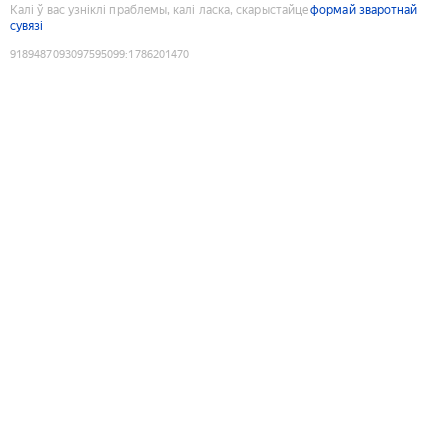
Калі ў вас узніклі праблемы, калі ласка, скарыстайце
формай зваротнай
сувязі
9189487093097595099
:
1786201470