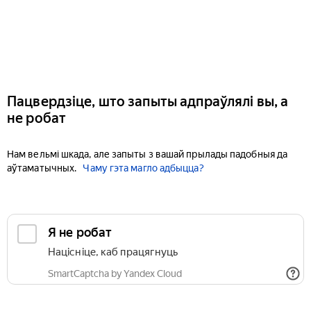
Пацвердзіце, што запыты адпраўлялі вы, а
не робат
Нам вельмі шкада, але запыты з вашай прылады падобныя да
аўтаматычных.
Чаму гэта магло адбыцца?
Я не робат
Націсніце, каб працягнуць
SmartCaptcha by Yandex Cloud