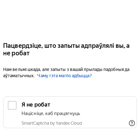
Пацвердзіце, што запыты адпраўлялі вы, а
не робат
Нам вельмі шкада, але запыты з вашай прылады падобныя да
аўтаматычных.
Чаму гэта магло адбыцца?
Я не робат
Націсніце, каб працягнуць
SmartCaptcha by Yandex Cloud