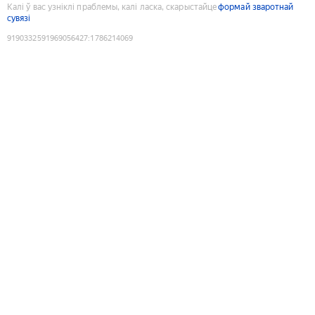
Калі ў вас узніклі праблемы, калі ласка, скарыстайце
формай зваротнай
сувязі
9190332591969056427
:
1786214069