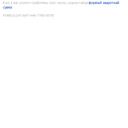
Калі ў вас узніклі праблемы, калі ласка, скарыстайце
формай зваротнай
сувязі
9186623224136471446
:
1786158795