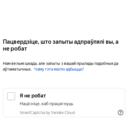
Пацвердзіце, што запыты адпраўлялі вы, а
не робат
Нам вельмі шкада, але запыты з вашай прылады падобныя да
аўтаматычных.
Чаму гэта магло адбыцца?
Я не робат
Націсніце, каб працягнуць
SmartCaptcha by Yandex Cloud