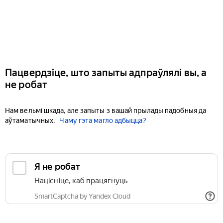
Пацвердзіце, што запыты адпраўлялі вы, а
не робат
Нам вельмі шкада, але запыты з вашай прылады падобныя да
аўтаматычных.
Чаму гэта магло адбыцца?
Я не робат
Націсніце, каб працягнуць
SmartCaptcha by Yandex Cloud