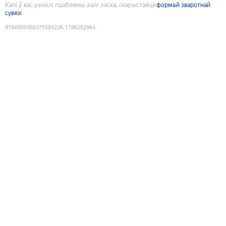
Калі ў вас узніклі праблемы, калі ласка, скарыстайце
формай зваротнай
сувязі
9194956060375564226
:
1786282964