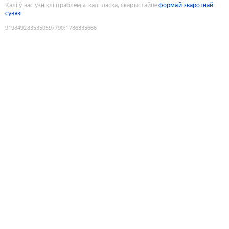
Калі ў вас узніклі праблемы, калі ласка, скарыстайце
формай зваротнай
сувязі
9198492835350597790
:
1786335666