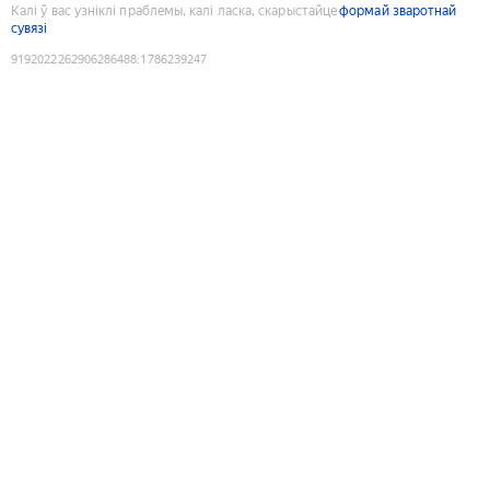
Калі ў вас узніклі праблемы, калі ласка, скарыстайце
формай зваротнай
сувязі
9192022262906286488
:
1786239247