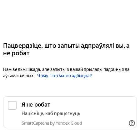
Пацвердзіце, што запыты адпраўлялі вы, а
не робат
Нам вельмі шкада, але запыты з вашай прылады падобныя да
аўтаматычных.
Чаму гэта магло адбыцца?
Я не робат
Націсніце, каб працягнуць
SmartCaptcha by Yandex Cloud