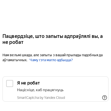
Пацвердзіце, што запыты адпраўлялі вы, а
не робат
Нам вельмі шкада, але запыты з вашай прылады падобныя да
аўтаматычных.
Чаму гэта магло адбыцца?
Я не робат
Націсніце, каб працягнуць
SmartCaptcha by Yandex Cloud