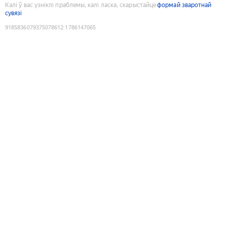
Калі ў вас узніклі праблемы, калі ласка, скарыстайце
формай зваротнай
сувязі
9185836079375078612
:
1786147065