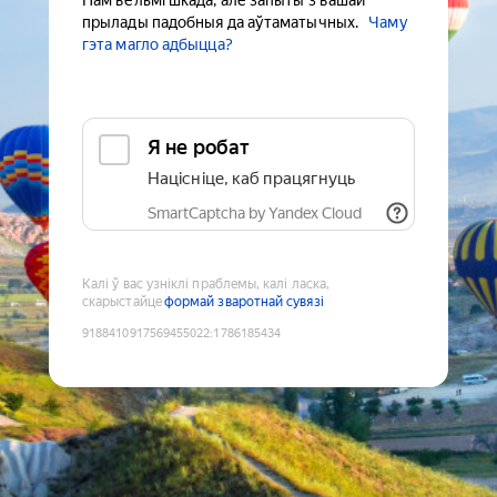
Нам вельмі шкада, але запыты з вашай
прылады падобныя да аўтаматычных.
Чаму
гэта магло адбыцца?
Я не робат
Націсніце, каб працягнуць
SmartCaptcha by Yandex Cloud
Калі ў вас узніклі праблемы, калі ласка,
скарыстайце
формай зваротнай сувязі
9188410917569455022
:
1786185434