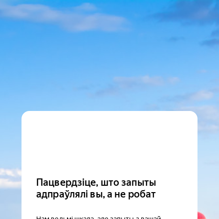
Пацвердзіце, што запыты
адпраўлялі вы, а не робат