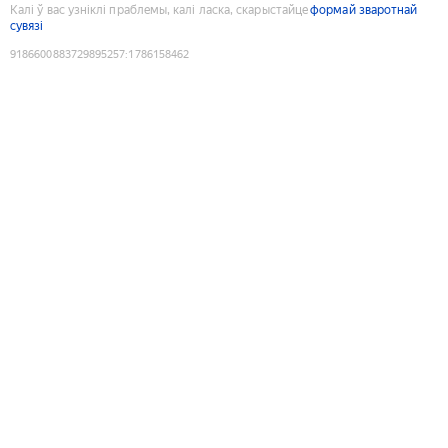
Калі ў вас узніклі праблемы, калі ласка, скарыстайце
формай зваротнай
сувязі
9186600883729895257
:
1786158462