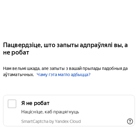
Пацвердзіце, што запыты адпраўлялі вы, а
не робат
Нам вельмі шкада, але запыты з вашай прылады падобныя да
аўтаматычных.
Чаму гэта магло адбыцца?
Я не робат
Націсніце, каб працягнуць
SmartCaptcha by Yandex Cloud