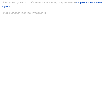
Калі ў вас узніклі праблемы, калі ласка, скарыстайце
формай зваротнай
сувязі
9189946766601786156
:
1786208319