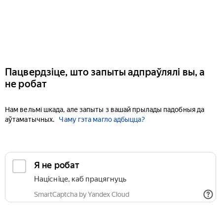
Пацвердзіце, што запыты адпраўлялі вы, а
не робат
Нам вельмі шкада, але запыты з вашай прылады падобныя да
аўтаматычных.
Чаму гэта магло адбыцца?
Я не робат
Націсніце, каб працягнуць
SmartCaptcha by Yandex Cloud