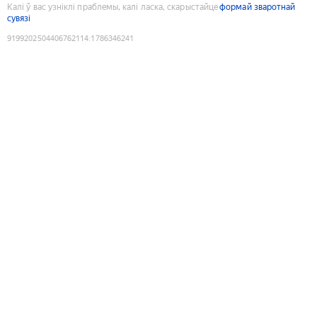
Калі ў вас узніклі праблемы, калі ласка, скарыстайце
формай зваротнай
сувязі
9199202504406762114
:
1786346241