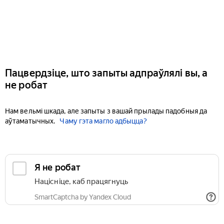
Пацвердзіце, што запыты адпраўлялі вы, а
не робат
Нам вельмі шкада, але запыты з вашай прылады падобныя да
аўтаматычных.
Чаму гэта магло адбыцца?
Я не робат
Націсніце, каб працягнуць
SmartCaptcha by Yandex Cloud