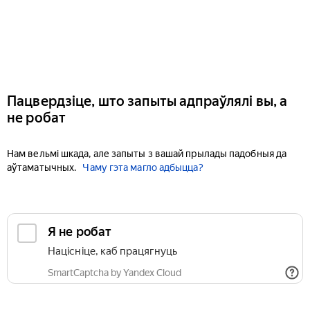
Пацвердзіце, што запыты адпраўлялі вы, а
не робат
Нам вельмі шкада, але запыты з вашай прылады падобныя да
аўтаматычных.
Чаму гэта магло адбыцца?
Я не робат
Націсніце, каб працягнуць
SmartCaptcha by Yandex Cloud