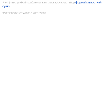
Калі ў вас узніклі праблемы, калі ласка, скарыстайце
формай зваротнай
сувязі
9185300682172542635
:
1786139087