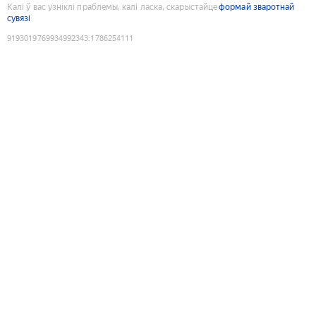
Калі ў вас узніклі праблемы, калі ласка, скарыстайце
формай зваротнай
сувязі
9193019769934992343
:
1786254111