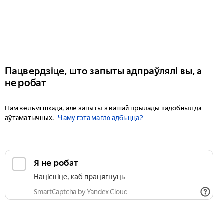
Пацвердзіце, што запыты адпраўлялі вы, а
не робат
Нам вельмі шкада, але запыты з вашай прылады падобныя да
аўтаматычных.
Чаму гэта магло адбыцца?
Я не робат
Націсніце, каб працягнуць
SmartCaptcha by Yandex Cloud