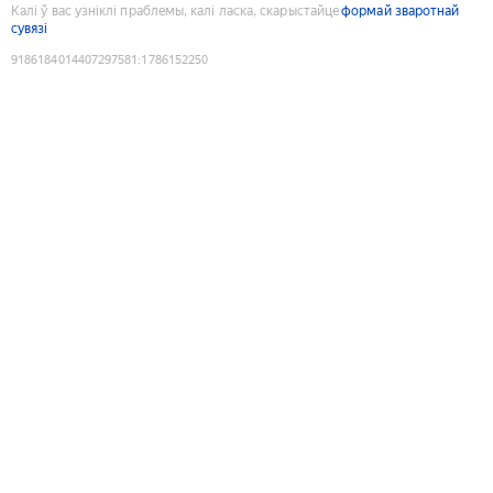
Калі ў вас узніклі праблемы, калі ласка, скарыстайце
формай зваротнай
сувязі
9186184014407297581
:
1786152250