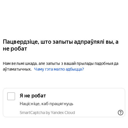
Пацвердзіце, што запыты адпраўлялі вы, а
не робат
Нам вельмі шкада, але запыты з вашай прылады падобныя да
аўтаматычных.
Чаму гэта магло адбыцца?
Я не робат
Націсніце, каб працягнуць
SmartCaptcha by Yandex Cloud