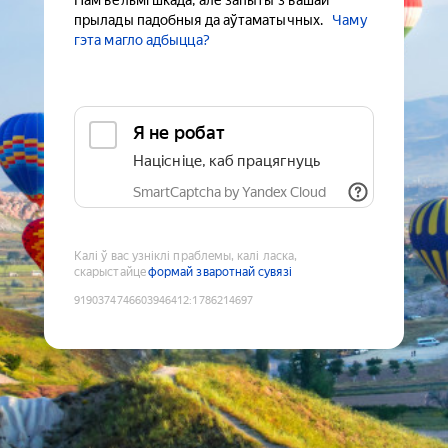
Нам вельмі шкада, але запыты з вашай
прылады падобныя да аўтаматычных.
Чаму
гэта магло адбыцца?
Я не робат
Націсніце, каб працягнуць
SmartCaptcha by Yandex Cloud
Калі ў вас узніклі праблемы, калі ласка,
скарыстайце
формай зваротнай сувязі
9190374746603946412
:
1786214697