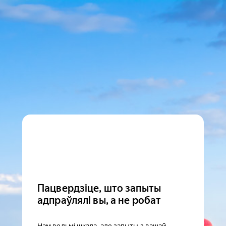
Пацвердзіце, што запыты
адпраўлялі вы, а не робат