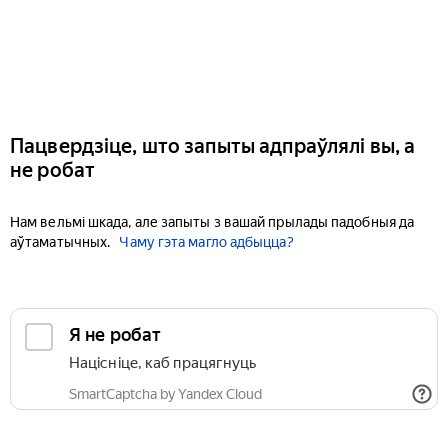
Пацвердзіце, што запыты адпраўлялі вы, а
не робат
Нам вельмі шкада, але запыты з вашай прылады падобныя да
аўтаматычных.
Чаму гэта магло адбыцца?
Я не робат
Націсніце, каб працягнуць
SmartCaptcha by Yandex Cloud