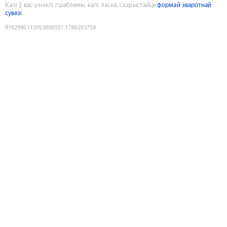
Калі ў вас узніклі праблемы, калі ласка, скарыстайце
формай зваротнай
сувязі
9192996113053808337
:
1786253758