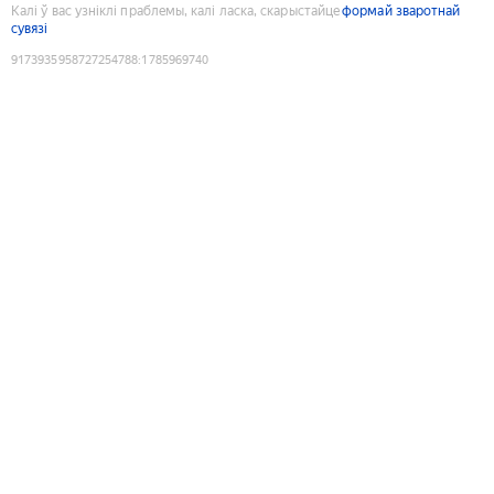
Калі ў вас узніклі праблемы, калі ласка, скарыстайце
формай зваротнай
сувязі
9173935958727254788
:
1785969740