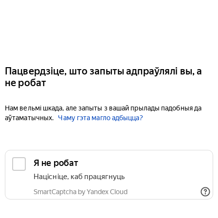
Пацвердзіце, што запыты адпраўлялі вы, а
не робат
Нам вельмі шкада, але запыты з вашай прылады падобныя да
аўтаматычных.
Чаму гэта магло адбыцца?
Я не робат
Націсніце, каб працягнуць
SmartCaptcha by Yandex Cloud