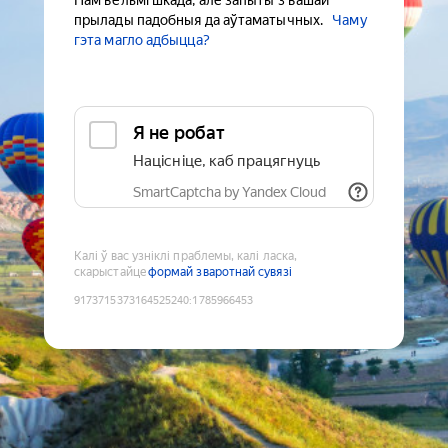
Нам вельмі шкада, але запыты з вашай
прылады падобныя да аўтаматычных.
Чаму
гэта магло адбыцца?
Я не робат
Націсніце, каб працягнуць
SmartCaptcha by Yandex Cloud
Калі ў вас узніклі праблемы, калі ласка,
скарыстайце
формай зваротнай сувязі
9173715373164525240
:
1785966453