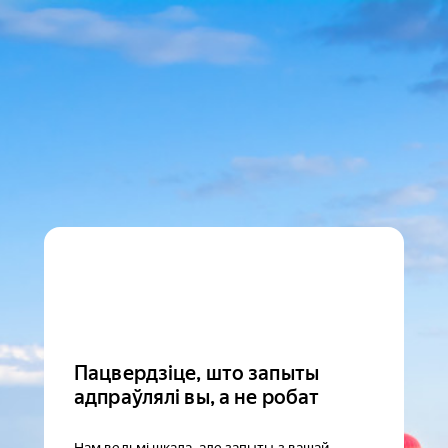
Пацвердзіце, што запыты
адпраўлялі вы, а не робат