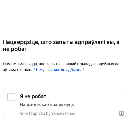
Пацвердзіце, што запыты адпраўлялі вы, а
не робат
Нам вельмі шкада, але запыты з вашай прылады падобныя да
аўтаматычных.
Чаму гэта магло адбыцца?
Я не робат
Націсніце, каб працягнуць
SmartCaptcha by Yandex Cloud