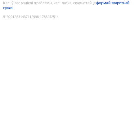
Калі ў вас узніклі праблемы, калі ласка, скарыстайце
формай зваротнай
сувязі
9192912631437112998
:
1786252514