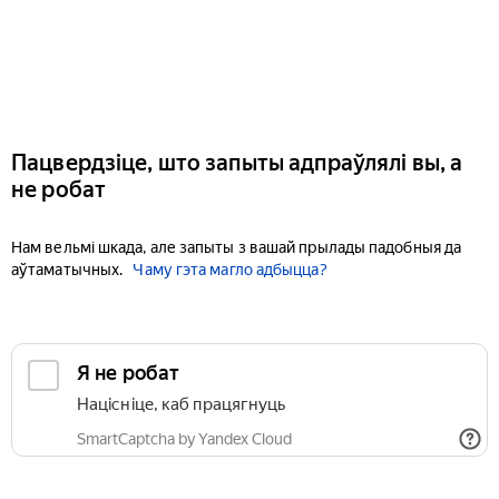
Пацвердзіце, што запыты адпраўлялі вы, а
не робат
Нам вельмі шкада, але запыты з вашай прылады падобныя да
аўтаматычных.
Чаму гэта магло адбыцца?
Я не робат
Націсніце, каб працягнуць
SmartCaptcha by Yandex Cloud