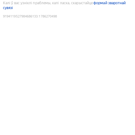
Калі ў вас узніклі праблемы, калі ласка, скарыстайце
формай зваротнай
сувязі
9194119527984686133
:
1786270498