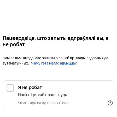
Пацвердзіце, што запыты адпраўлялі вы, а
не робат
Нам вельмі шкада, але запыты з вашай прылады падобныя да
аўтаматычных.
Чаму гэта магло адбыцца?
Я не робат
Націсніце, каб працягнуць
SmartCaptcha by Yandex Cloud