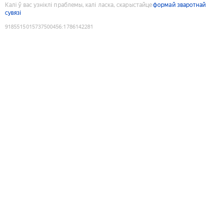
Калі ў вас узніклі праблемы, калі ласка, скарыстайце
формай зваротнай
сувязі
9185515015737500456
:
1786142281