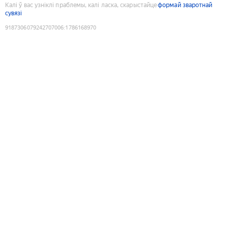
Калі ў вас узніклі праблемы, калі ласка, скарыстайце
формай зваротнай
сувязі
9187306079242707006
:
1786168970