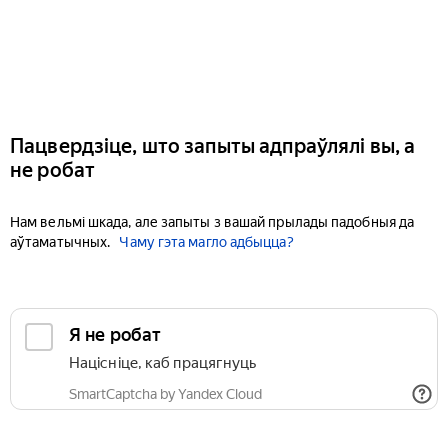
Пацвердзіце, што запыты адпраўлялі вы, а
не робат
Нам вельмі шкада, але запыты з вашай прылады падобныя да
аўтаматычных.
Чаму гэта магло адбыцца?
Я не робат
Націсніце, каб працягнуць
SmartCaptcha by Yandex Cloud