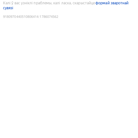
Калі ў вас узніклі праблемы, калі ласка, скарыстайце
формай зваротнай
сувязі
9180970440510806414
:
1786074562