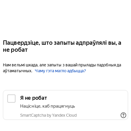
Пацвердзіце, што запыты адпраўлялі вы, а
не робат
Нам вельмі шкада, але запыты з вашай прылады падобныя да
аўтаматычных.
Чаму гэта магло адбыцца?
Я не робат
Націсніце, каб працягнуць
SmartCaptcha by Yandex Cloud