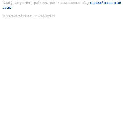
Калі ў вас узніклі праблемы, калі ласка, скарыстайце
формай зваротнай
сувязі
9194030678199453412
:
1786269174