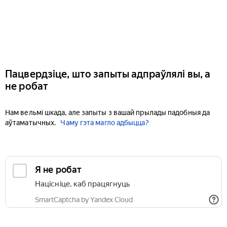
Пацвердзіце, што запыты адпраўлялі вы, а
не робат
Нам вельмі шкада, але запыты з вашай прылады падобныя да
аўтаматычных.
Чаму гэта магло адбыцца?
Я не робат
Націсніце, каб працягнуць
SmartCaptcha by Yandex Cloud