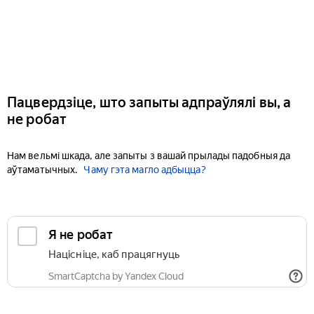
Пацвердзіце, што запыты адпраўлялі вы, а
не робат
Нам вельмі шкада, але запыты з вашай прылады падобныя да
аўтаматычных.
Чаму гэта магло адбыцца?
Я не робат
Націсніце, каб працягнуць
SmartCaptcha by Yandex Cloud