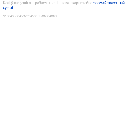
Калі ў вас узніклі праблемы, калі ласка, скарыстайце
формай зваротнай
сувязі
9198435304532094500
:
1786334809