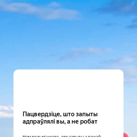
Пацвердзіце, што запыты
адпраўлялі вы, а не робат