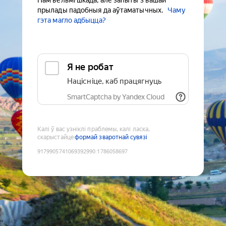
Нам вельмі шкада, але запыты з вашай
прылады падобныя да аўтаматычных.
Чаму
гэта магло адбыцца?
Я не робат
Націсніце, каб працягнуць
SmartCaptcha by Yandex Cloud
Калі ў вас узніклі праблемы, калі ласка,
скарыстайце
формай зваротнай сувязі
9179905741069392990
:
1786058697