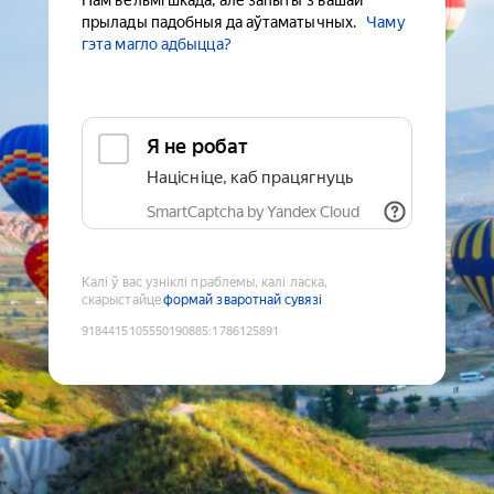
Нам вельмі шкада, але запыты з вашай
прылады падобныя да аўтаматычных.
Чаму
гэта магло адбыцца?
Я не робат
Націсніце, каб працягнуць
SmartCaptcha by Yandex Cloud
Калі ў вас узніклі праблемы, калі ласка,
скарыстайце
формай зваротнай сувязі
9184415105550190885
:
1786125891