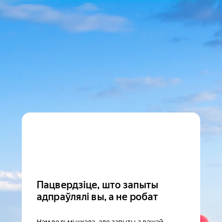
Пацвердзіце, што запыты
адпраўлялі вы, а не робат