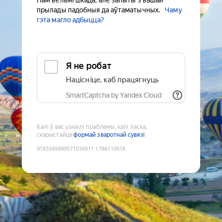
Нам вельмі шкада, але запыты з вашай
прылады падобныя да аўтаматычных.
Чаму
гэта магло адбыцца?
Я не робат
Націсніце, каб працягнуць
SmartCaptcha by Yandex Cloud
Калі ў вас узніклі праблемы, калі ласка,
скарыстайце
формай зваротнай сувязі
9183349899571034911
:
1786110018