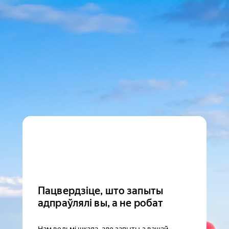
Пацвердзіце, што запыты
адпраўлялі вы, а не робат