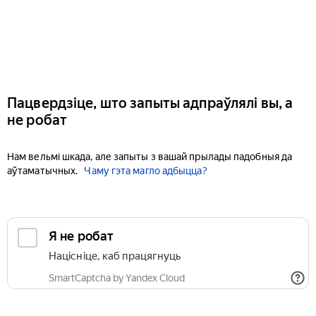
Пацвердзіце, што запыты адпраўлялі вы, а
не робат
Нам вельмі шкада, але запыты з вашай прылады падобныя да
аўтаматычных.
Чаму гэта магло адбыцца?
Я не робат
Націсніце, каб працягнуць
SmartCaptcha by Yandex Cloud