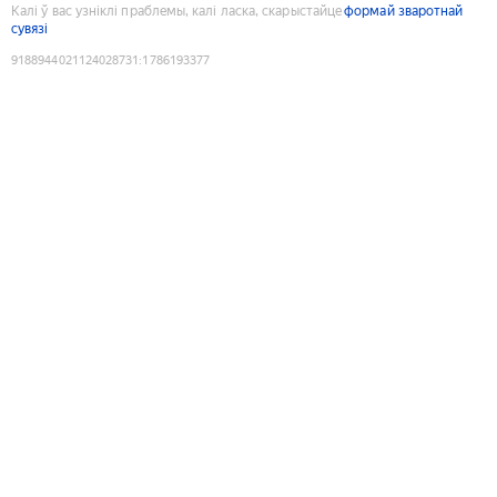
Калі ў вас узніклі праблемы, калі ласка, скарыстайце
формай зваротнай
сувязі
9188944021124028731
:
1786193377