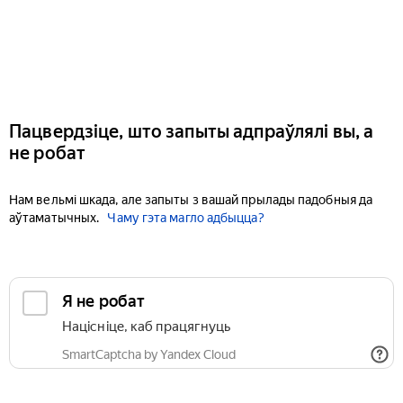
Пацвердзіце, што запыты адпраўлялі вы, а
не робат
Нам вельмі шкада, але запыты з вашай прылады падобныя да
аўтаматычных.
Чаму гэта магло адбыцца?
Я не робат
Націсніце, каб працягнуць
SmartCaptcha by Yandex Cloud