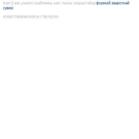
Калі ў вас узніклі праблемы, калі ласка, скарыстайце
формай зваротнай
сувязі
9188877808096305918
:
1786192391