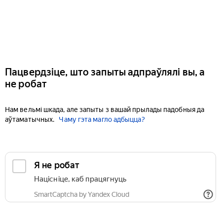
Пацвердзіце, што запыты адпраўлялі вы, а
не робат
Нам вельмі шкада, але запыты з вашай прылады падобныя да
аўтаматычных.
Чаму гэта магло адбыцца?
Я не робат
Націсніце, каб працягнуць
SmartCaptcha by Yandex Cloud