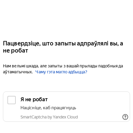
Пацвердзіце, што запыты адпраўлялі вы, а
не робат
Нам вельмі шкада, але запыты з вашай прылады падобныя да
аўтаматычных.
Чаму гэта магло адбыцца?
Я не робат
Націсніце, каб працягнуць
SmartCaptcha by Yandex Cloud