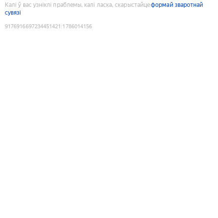
Калі ў вас узніклі праблемы, калі ласка, скарыстайце
формай зваротнай
сувязі
9176916697234451421
:
1786014156