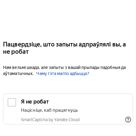
Пацвердзіце, што запыты адпраўлялі вы, а
не робат
Нам вельмі шкада, але запыты з вашай прылады падобныя да
аўтаматычных.
Чаму гэта магло адбыцца?
Я не робат
Націсніце, каб працягнуць
SmartCaptcha by Yandex Cloud