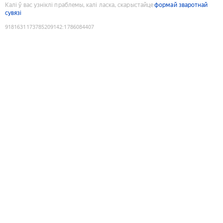
Калі ў вас узніклі праблемы, калі ласка, скарыстайце
формай зваротнай
сувязі
9181631173785209142
:
1786084407