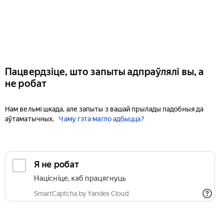
Пацвердзіце, што запыты адпраўлялі вы, а
не робат
Нам вельмі шкада, але запыты з вашай прылады падобныя да
аўтаматычных.
Чаму гэта магло адбыцца?
Я не робат
Націсніце, каб працягнуць
SmartCaptcha by Yandex Cloud