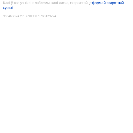
Калі ў вас узніклі праблемы, калі ласка, скарыстайце
формай зваротнай
сувязі
9184638747115690900
:
1786129224