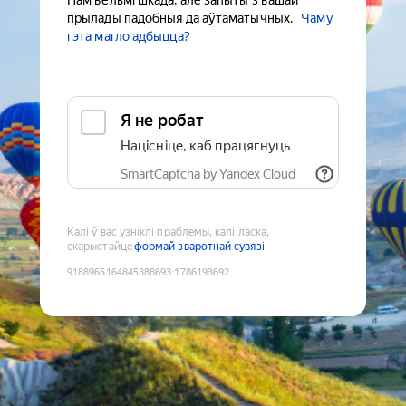
Нам вельмі шкада, але запыты з вашай
прылады падобныя да аўтаматычных.
Чаму
гэта магло адбыцца?
Я не робат
Націсніце, каб працягнуць
SmartCaptcha by Yandex Cloud
Калі ў вас узніклі праблемы, калі ласка,
скарыстайце
формай зваротнай сувязі
9188965164845388693
:
1786193692