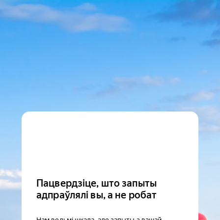
Пацвердзіце, што запыты
адпраўлялі вы, а не робат