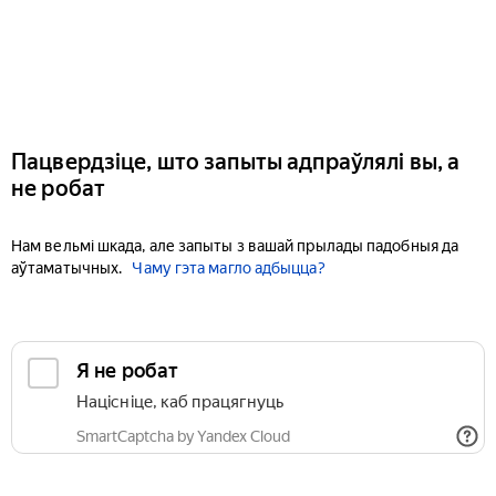
Пацвердзіце, што запыты адпраўлялі вы, а
не робат
Нам вельмі шкада, але запыты з вашай прылады падобныя да
аўтаматычных.
Чаму гэта магло адбыцца?
Я не робат
Націсніце, каб працягнуць
SmartCaptcha by Yandex Cloud