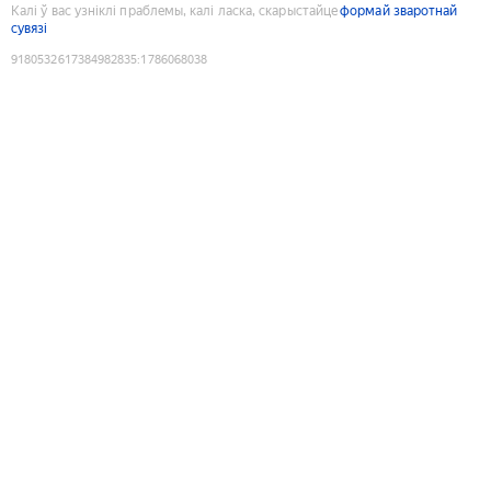
Калі ў вас узніклі праблемы, калі ласка, скарыстайце
формай зваротнай
сувязі
9180532617384982835
:
1786068038