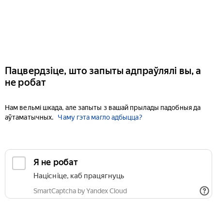
Пацвердзіце, што запыты адпраўлялі вы, а
не робат
Нам вельмі шкада, але запыты з вашай прылады падобныя да
аўтаматычных.
Чаму гэта магло адбыцца?
Я не робат
Націсніце, каб працягнуць
SmartCaptcha by Yandex Cloud