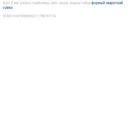
Калі ў вас узніклі праблемы, калі ласка, скарыстайце
формай зваротнай
сувязі
9186514441808809221
:
1786157174