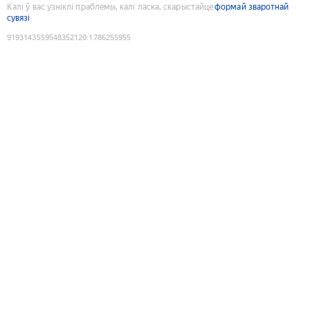
Калі ў вас узніклі праблемы, калі ласка, скарыстайце
формай зваротнай
сувязі
9193143559548352120
:
1786255955