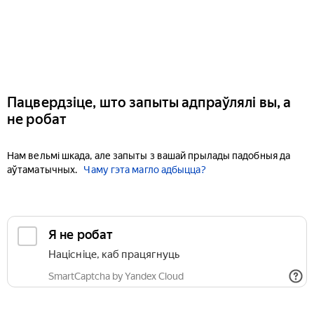
Пацвердзіце, што запыты адпраўлялі вы, а
не робат
Нам вельмі шкада, але запыты з вашай прылады падобныя да
аўтаматычных.
Чаму гэта магло адбыцца?
Я не робат
Націсніце, каб працягнуць
SmartCaptcha by Yandex Cloud