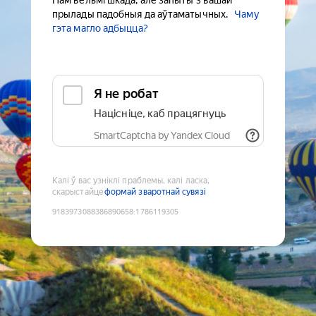
Нам вельмі шкада, але запыты з вашай
прылады падобныя да аўтаматычных.
Чаму
гэта магло адбыцца?
Я не робат
Націсніце, каб працягнуць
SmartCaptcha by Yandex Cloud
Калі ў вас узніклі праблемы, калі ласка,
скарыстайце
формай зваротнай сувязі
9183973088386890658
:
1786119305