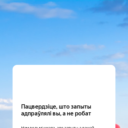
Пацвердзіце, што запыты
адпраўлялі вы, а не робат