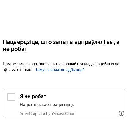
Пацвердзіце, што запыты адпраўлялі вы, а
не робат
Нам вельмі шкада, але запыты з вашай прылады падобныя да
аўтаматычных.
Чаму гэта магло адбыцца?
Я не робат
Націсніце, каб працягнуць
SmartCaptcha by Yandex Cloud