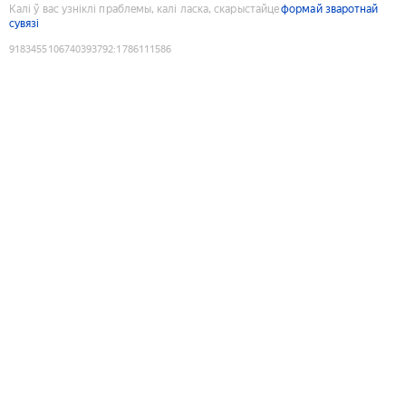
Калі ў вас узніклі праблемы, калі ласка, скарыстайце
формай зваротнай
сувязі
9183455106740393792
:
1786111586