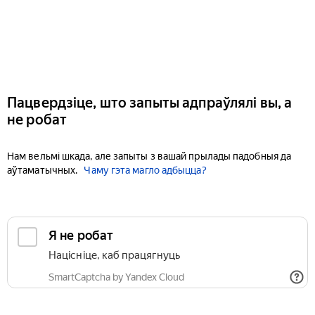
Пацвердзіце, што запыты адпраўлялі вы, а
не робат
Нам вельмі шкада, але запыты з вашай прылады падобныя да
аўтаматычных.
Чаму гэта магло адбыцца?
Я не робат
Націсніце, каб працягнуць
SmartCaptcha by Yandex Cloud