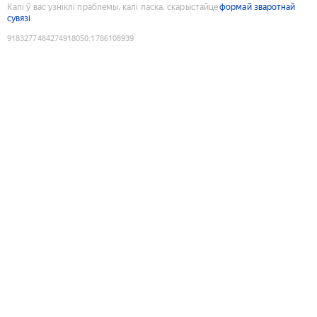
Калі ў вас узніклі праблемы, калі ласка, скарыстайце
формай зваротнай
сувязі
9183277484274918050
:
1786108939