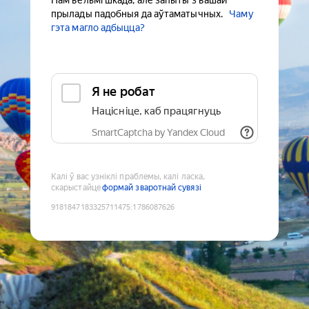
Нам вельмі шкада, але запыты з вашай
прылады падобныя да аўтаматычных.
Чаму
гэта магло адбыцца?
Я не робат
Націсніце, каб працягнуць
SmartCaptcha by Yandex Cloud
Калі ў вас узніклі праблемы, калі ласка,
скарыстайце
формай зваротнай сувязі
9181847183325711475
:
1786087626