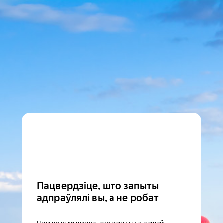
Пацвердзіце, што запыты
адпраўлялі вы, а не робат