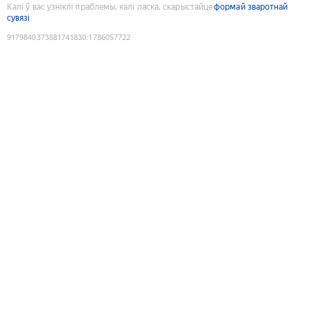
Калі ў вас узніклі праблемы, калі ласка, скарыстайце
формай зваротнай
сувязі
9179840373881741830
:
1786057722