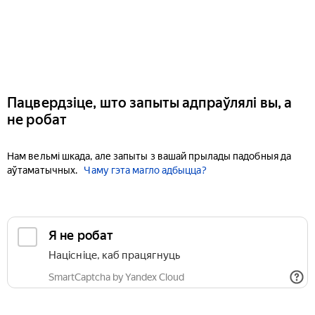
Пацвердзіце, што запыты адпраўлялі вы, а
не робат
Нам вельмі шкада, але запыты з вашай прылады падобныя да
аўтаматычных.
Чаму гэта магло адбыцца?
Я не робат
Націсніце, каб працягнуць
SmartCaptcha by Yandex Cloud