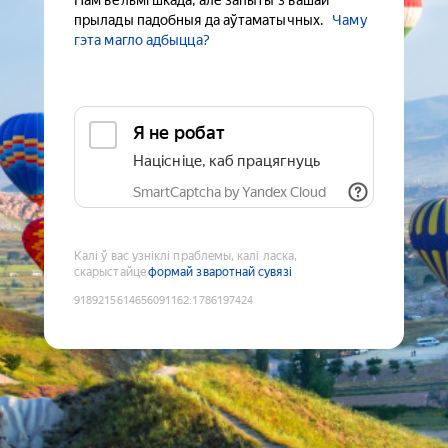
Нам вельмі шкада, але запыты з вашай
прылады падобныя да аўтаматычных.
Чаму
гэта магло адбыцца?
Я не робат
Націсніце, каб працягнуць
SmartCaptcha by Yandex Cloud
Калі ў вас узніклі праблемы, калі ласка,
скарыстайце
формай зваротнай сувязі
9189215614656091162
:
1786197424