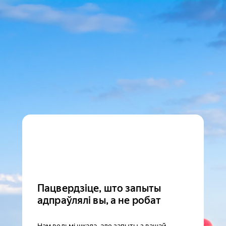
Пацвердзіце, што запыты
адпраўлялі вы, а не робат