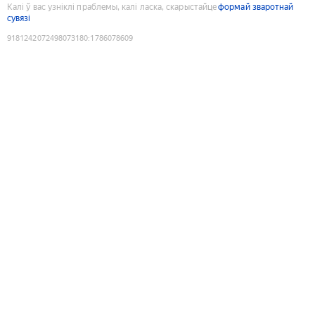
Калі ў вас узніклі праблемы, калі ласка, скарыстайце
формай зваротнай
сувязі
9181242072498073180
:
1786078609