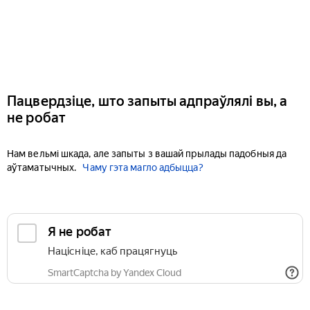
Пацвердзіце, што запыты адпраўлялі вы, а
не робат
Нам вельмі шкада, але запыты з вашай прылады падобныя да
аўтаматычных.
Чаму гэта магло адбыцца?
Я не робат
Націсніце, каб працягнуць
SmartCaptcha by Yandex Cloud